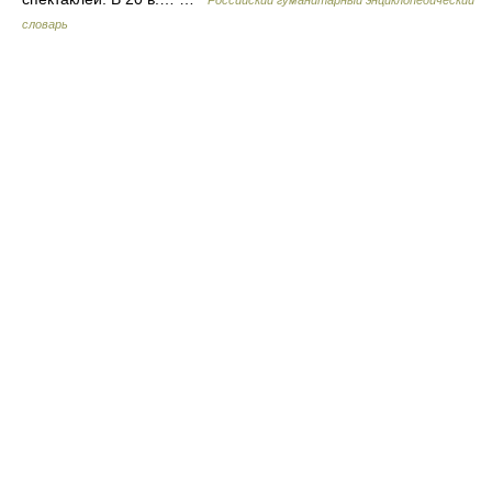
Российский гуманитарный энциклопедический
словарь
© Академик, 2000-2026
18+
Обратная связь:
Техподдержка
,
Реклама на сайте