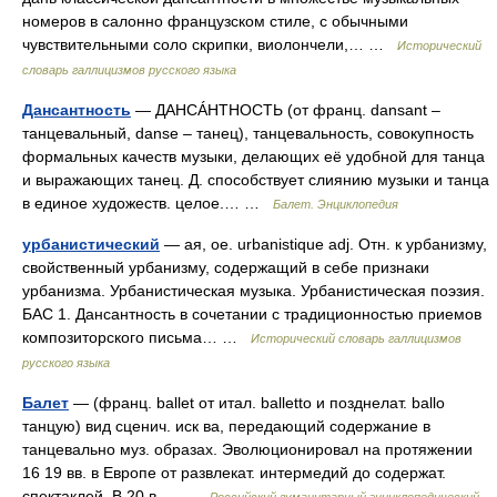
номеров в салонно французском стиле, с обычными
чувствительными соло скрипки, виолончели,… …
Исторический
словарь галлицизмов русского языка
Дансантность
— ДАНСÁНТНОСТЬ (от франц. dansant –
танцевальный, danse – танец), танцевальность, совокупность
формальных качеств музыки, делающих её удобной для танца
и выражающих танец. Д. способствует слиянию музыки и танца
в единое художеств. целое.… …
Балет. Энциклопедия
урбанистический
— ая, ое. urbanistique adj. Отн. к урбанизму,
свойственный урбанизму, содержащий в себе признаки
урбанизма. Урбанистическая музыка. Урбанистическая поэзия.
БАС 1. Дансантность в сочетании с традиционностью приемов
композиторского письма… …
Исторический словарь галлицизмов
русского языка
Балет
— (франц. ballet от итал. balletto и позднелат. ballo
танцую) вид сценич. иск ва, передающий содержание в
танцевально муз. образах. Эволюционировал на протяжении
16 19 вв. в Европе от развлекат. интермедий до содержат.
спектаклей. В 20 в.… …