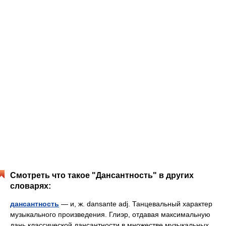
Смотреть что такое "Дансантность" в других
словарях:
дансантность
— и, ж. dansante adj. Танцевальный характер
музыкального произведения. Глиэр, отдавая максимальную
дань классической дансантности в множестве музыкальных